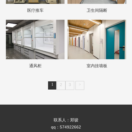
医疗推车
卫生间隔断
通风柜
室内挂墙板
1
2
3
>
联系人：郑骏
qq：574922662