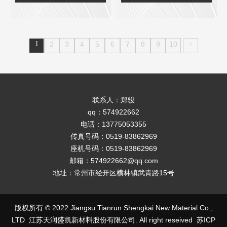
限公司在抗倍特板领域的相关信
绍天润无指纹倍特板的特点、优
息。​
势及其在家居中的应用，并介绍
江苏天润盛凯新材料股份有限公
1
2
3
4
5
6
7
8
9
10
>
司的相关信息。
联系人：郑骏
qq：574922662
电话：13775053355
传真号码：0519-83862969
座机号码：0519-83862969
邮箱：574922662@qq.com
地址：常州市经开区横林镇武青路15号
版权所有 © 2022 Jiangsu Tianrun Shengkai New Material Co.,
LTD 江苏天润盛凯新材料股份有限公司. All right reseived
苏ICP