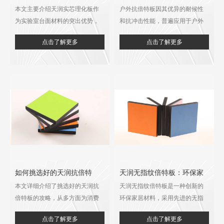
本文主要介绍天润实芯理化板作
户外抗倍特板因其优异的耐候性
用、易清洁，实验室台面理
板？天润户外板材给你支招
为实验室台面材料的突出优势，
和抗冲击性能，普遍应用于户外
想选择​
包括其环保性能、耐用特质以及
建筑和装饰领域。本文将为您详
点击了解更多
点击了解更多
易清洁特点，展现其如何为实验
细介绍如何挑选合适的户外抗倍
室提供理想的台面解决方案，并
特板，并推荐天润户外板材作为
介绍了江苏天润盛凯新材料股份
您选择的品牌。
有限公司。​
如何挑选好的天润抗倍特
天润无指纹倍特板：环保家
本文详细介绍了挑选好的天润抗
天润无指纹倍特板是一种创新的
板？选购攻略一览​
居的理想选择
倍特板的攻略，从多方面为消费
环保家居材料，采用先进的无指
者提供实用的选购建议，同时介
纹技术，不仅美观耐用，还具有
点击了解更多
点击了解更多
绍了江苏天润盛凯新材料股份有
优异的环保性能。本文将详细介