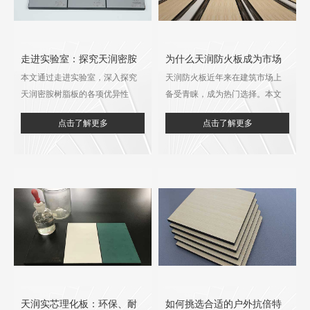
走进实验室：探究天润密胺
为什么天润防火板成为市场
本文通过走进实验室，深入探究
天润防火板近年来在建筑市场上
树脂板的优异性能​
热门？原因竟然是这些！
天润密胺树脂板的各项优异性
备受青睐，成为热门选择。本文
能。从其在不同场景下的应用出
将深入探讨天润防火板受欢迎的
点击了解更多
点击了解更多
发，详细阐述了该板材在防火、
原因，包括其良好的防火性能、
耐磨、环保等方面的良好表现，
环保特性以及普遍的应用场景。
同时介绍了生产该产品的江苏天
同时，文章还将介绍江苏天润盛
润盛凯新材料股份有限公司的相
凯新材料股份有限公司在这一领
关信息。​
域的先进地位和贡献。
天润实芯理化板：环保、耐
如何挑选合适的户外抗倍特