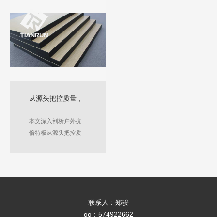
筑、家具、装饰等领
与安全两大特性，为
域。本文将详细解析
装修提供可靠且兼具
天润抗倍特板的三大
美感的材料选择，同
重要优势。
时介绍了江苏天润盛
凯新材料股份有限公
司在防火板生产方面
的良好贡献。​
从源头把控质量，
户外抗倍特板生产
本文深入剖析户外抗
工艺揭秘​
倍特板从源头把控质
量的关键要点，并详
细揭秘其生产工艺，
旨在让读者全方面了
解户外抗倍特板，知
晓很好的产品诞生背
联系人：郑骏
后的复杂工序。
qq：574922662