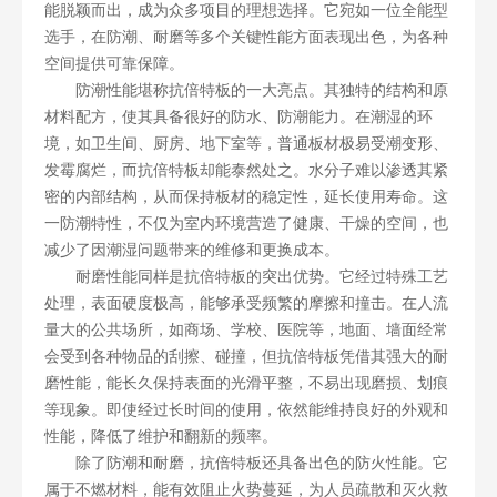
能脱颖而出，成为众多项目的理想选择。它宛如一位全能型
选手，在防潮、耐磨等多个关键性能方面表现出色，为各种
空间提供可靠保障。
防潮性能堪称抗倍特板的一大亮点。其独特的结构和原
材料配方，使其具备很好的防水、防潮能力。在潮湿的环
境，如卫生间、厨房、地下室等，普通板材极易受潮变形、
发霉腐烂，而抗倍特板却能泰然处之。水分子难以渗透其紧
密的内部结构，从而保持板材的稳定性，延长使用寿命。这
一防潮特性，不仅为室内环境营造了健康、干燥的空间，也
减少了因潮湿问题带来的维修和更换成本。
耐磨性能同样是抗倍特板的突出优势。它经过特殊工艺
处理，表面硬度极高，能够承受频繁的摩擦和撞击。在人流
量大的公共场所，如商场、学校、医院等，地面、墙面经常
会受到各种物品的刮擦、碰撞，但抗倍特板凭借其强大的耐
磨性能，能长久保持表面的光滑平整，不易出现磨损、划痕
等现象。即使经过长时间的使用，依然能维持良好的外观和
性能，降低了维护和翻新的频率。
除了防潮和耐磨，抗倍特板还具备出色的防火性能。它
属于不燃材料，能有效阻止火势蔓延，为人员疏散和灭火救